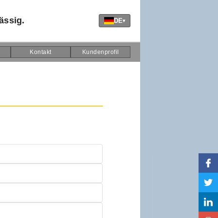
ässig.
DE
▾
Kontakt
Kundenprofil