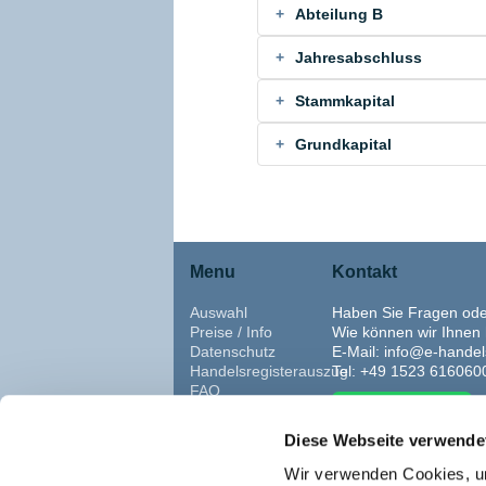
Abteilung B
Jahresabschluss
Stammkapital
Grundkapital
Menu
Kontakt
Auswahl
Haben Sie Fragen od
Preise / Info
Wie können wir Ihnen 
Datenschutz
E-Mail: info@e-handel
Handelsregisterauszug
Tel: +49 1523 616060
FAQ
Über HRA
WhatsApp
AGB
Diese Webseite verwende
Impressum
Amtsgerichte
Kontakt
Wir verwenden Cookies, um