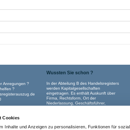
Wussten Sie schon ?
In der Abteilung B des Handelsregisters
er Anregungen ?
werden Kapitalgesellschaften
helfen ?
eingetragen. Es enthält Auskunft über
sregisterauszug.de
Firma, Rechtsform, Ort der
0
Niederlassung, Geschäftsführer,
Stammkapital der GmbH bzw.
Grundkapital der Aktiengesellschaft
t Cookies
(AG), Prokura,
Unternehmensgegenstand, Liquidation,
 Inhalte und Anzeigen zu personalisieren, Funktionen für sozia
Eröffnung der Insolvenz und Löschung