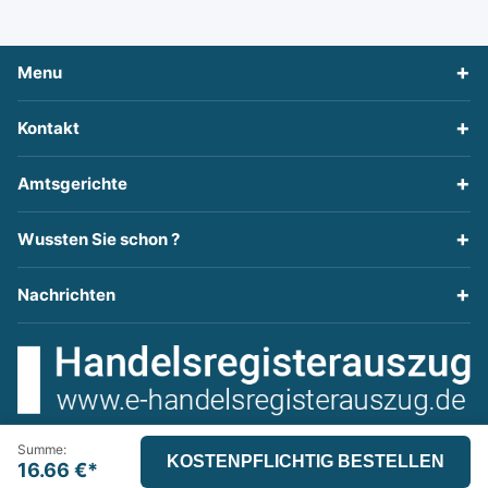
Menu
Kontakt
Amtsgerichte
Wussten Sie schon ?
Nachrichten
Facebook Handelsregisterauszug Adressen
Summe:
Handelsregisterauszug FAQ
Handelsregisterauszug
16.66
€*