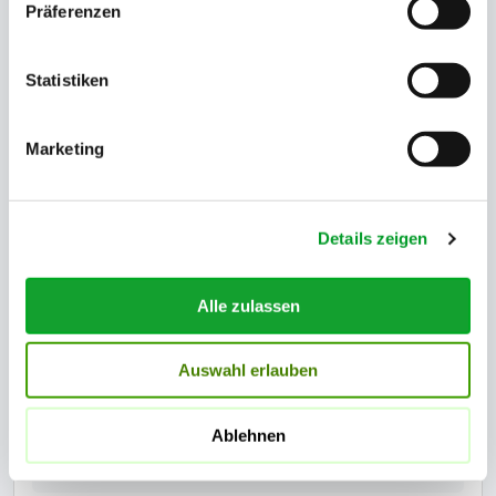
Per E-mail
kostenlos
Präferenzen
per Post
+4.50 €
Statistiken
per Einschreiben
+8.50 €
Marketing
per Einschreiben – Ausland
+15.50 €
Summe:
16.66
€*
Details zeigen
*zzgl. 19% MwSt.
Alle zulassen
4. Zahlungsmethode:
Auswahl erlauben
Per Rechnung
Ablehnen
Kreditkarte (Visa, Mastercard, Amex)