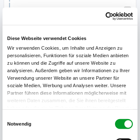
Liste der Gesellschafter:
14.00 €
Amtliche Beglaubigung:
49.00 €
Diese Webseite verwendet Cookies
Apostille/ Legalisation:
49.00 €
Wir verwenden Cookies, um Inhalte und Anzeigen zu
personalisieren, Funktionen für soziale Medien anbieten
Unternehmensträgerdaten:
14.00 €
zu können und die Zugriffe auf unsere Website zu
analysieren. Außerdem geben wir Informationen zu Ihrer
Letzter veröffentlichter Jahresabschluss - Bilanz:
4.50 €
Verwendung unserer Website an unsere Partner für
soziale Medien, Werbung und Analysen weiter. Unsere
Insolvenzcheck:
8.00 €
Partner führen diese Informationen möglicherweise mit
weiteren Daten zusammen, die Sie ihnen bereitgestellt
Endbeglaubigung:
69.00 €
haben oder die sie im Rahmen Ihrer Nutzung der Dienste
gesammelt haben.
Einwilligungsauswahl
Zustellung:
Notwendig