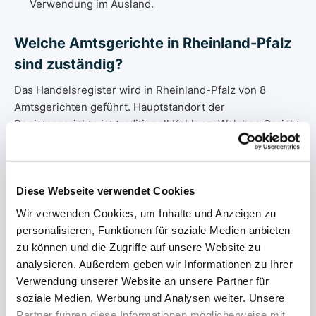
Verwendung im Ausland.
Welche Amtsgerichte in Rheinland-Pfalz
sind zuständig?
Das Handelsregister wird in Rheinland-Pfalz von 8
Amtsgerichten geführt. Hauptstandort der
Registergerichte ist traditionell Koblenz. Welches Gericht
für Ihr Unternehmen zuständig ist, hängt vom
eingetragenen Sitz ab — wir leiten Ihre Bestellung
automatisch an das richtige Registergericht weiter.
Diese Webseite verwendet Cookies
Alle Amtsgerichte ansehen →
Wir verwenden Cookies, um Inhalte und Anzeigen zu
personalisieren, Funktionen für soziale Medien anbieten
Handelsregister in Rheinland-Pfalz:
zu können und die Zugriffe auf unsere Website zu
analysieren. Außerdem geben wir Informationen zu Ihrer
Rechtsgrundlage
Verwendung unserer Website an unsere Partner für
Das Handelsregister wird in Rheinland-Pfalz elektronisch
soziale Medien, Werbung und Analysen weiter. Unsere
geführt — wie bundesweit seit der Reform 2007.
Partner führen diese Informationen möglicherweise mit