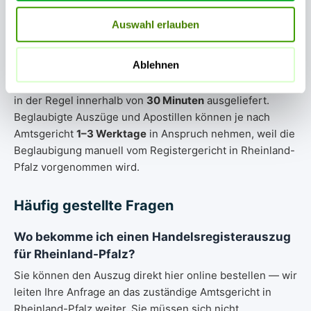
Bearbeitungszeit und Versand
Auswahl erlauben
Express-Bestellungen für Rheinland-Pfalz werden in der
Ablehnen
Regel innerhalb von
1–15 Minuten
bearbeitet und per E-
Mail als PDF zugestellt. Standard-Bestellungen werden
in der Regel innerhalb von
30 Minuten
ausgeliefert.
Beglaubigte Auszüge und Apostillen können je nach
Amtsgericht
1–3 Werktage
in Anspruch nehmen, weil die
Beglaubigung manuell vom Registergericht in Rheinland-
Pfalz vorgenommen wird.
Häufig gestellte Fragen
Wo bekomme ich einen Handelsregisterauszug
für Rheinland-Pfalz?
Sie können den Auszug direkt hier online bestellen — wir
leiten Ihre Anfrage an das zuständige Amtsgericht in
Rheinland-Pfalz weiter. Sie müssen sich nicht