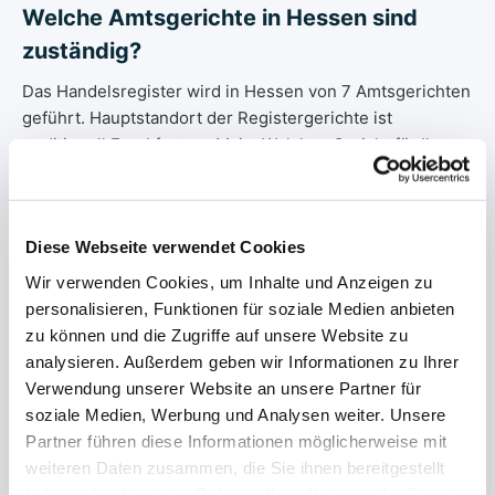
Welche Amtsgerichte in Hessen sind
zuständig?
Das Handelsregister wird in Hessen von 7 Amtsgerichten
geführt. Hauptstandort der Registergerichte ist
traditionell Frankfurt am Main. Welches Gericht für Ihr
Unternehmen zuständig ist, hängt vom eingetragenen
Sitz ab — wir leiten Ihre Bestellung automatisch an das
richtige Registergericht weiter.
Diese Webseite verwendet Cookies
Alle Amtsgerichte ansehen →
Wir verwenden Cookies, um Inhalte und Anzeigen zu
personalisieren, Funktionen für soziale Medien anbieten
zu können und die Zugriffe auf unsere Website zu
Handelsregister in Hessen:
analysieren. Außerdem geben wir Informationen zu Ihrer
Rechtsgrundlage
Verwendung unserer Website an unsere Partner für
Das Handelsregister wird in Hessen elektronisch geführt
soziale Medien, Werbung und Analysen weiter. Unsere
— wie bundesweit seit der Reform 2007.
Partner führen diese Informationen möglicherweise mit
Rechtsgrundlage sind insbesondere § 8 HGB (Einrichtung
weiteren Daten zusammen, die Sie ihnen bereitgestellt
und Führung) und § 9 HGB (öffentliches Register). Jede
haben oder die sie im Rahmen Ihrer Nutzung der Dienste