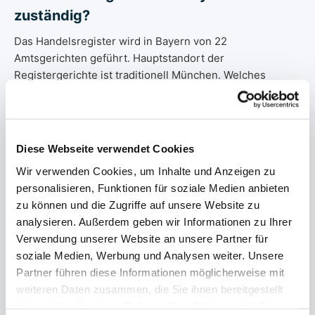
zuständig?
Das Handelsregister wird in Bayern von 22
Amtsgerichten geführt. Hauptstandort der
Registergerichte ist traditionell München. Welches
Gericht für Ihr Unternehmen zuständig ist, hängt vom
eingetragenen Sitz ab — wir leiten Ihre Bestellung
automatisch an das richtige Registergericht weiter.
Diese Webseite verwendet Cookies
Alle Amtsgerichte ansehen →
Wir verwenden Cookies, um Inhalte und Anzeigen zu
personalisieren, Funktionen für soziale Medien anbieten
Handelsregister in Bayern:
zu können und die Zugriffe auf unsere Website zu
Rechtsgrundlage
analysieren. Außerdem geben wir Informationen zu Ihrer
Verwendung unserer Website an unsere Partner für
Das Handelsregister wird in Bayern elektronisch geführt
soziale Medien, Werbung und Analysen weiter. Unsere
— wie bundesweit seit der Reform 2007.
Partner führen diese Informationen möglicherweise mit
Rechtsgrundlage sind insbesondere § 8 HGB (Einrichtung
weiteren Daten zusammen, die Sie ihnen bereitgestellt
und Führung) und § 9 HGB (öffentliches Register). Jede
haben oder die sie im Rahmen Ihrer Nutzung der Dienste
Person kann nach § 9 HGB gegen geringe Gebühr