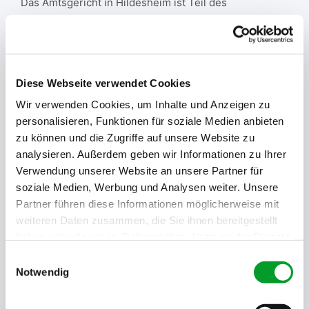
Das Amtsgericht in Hildesheim ist Teil des
Justizzentrums und befindet sich am Rande der
Innenstadt - Kaiserstrasse 60. Das Registergericht
führt die Abteilungen A / B, dass Vereinsregister und
das Genossenschaftsregister. Auszüge aus dem
Diese Webseite verwendet Cookies
Handelsregister können öffentlich eingesehen
Wir verwenden Cookies, um Inhalte und Anzeigen zu
werden, zuständige Abteilung ist die Abt. 11.
personalisieren, Funktionen für soziale Medien anbieten
Sie brauchen schnell einen Handelsregisterauszug
zu können und die Zugriffe auf unsere Website zu
oder andere Firmeninformationen aus Hildesheim?
analysieren. Außerdem geben wir Informationen zu Ihrer
Dann können Sie auch gleich hier bei uns bestellen.
Verwendung unserer Website an unsere Partner für
bestellen
soziale Medien, Werbung und Analysen weiter. Unsere
Partner führen diese Informationen möglicherweise mit
Verfügbare Dokumente
weiteren Daten zusammen, die Sie ihnen bereitgestellt
haben oder die sie im Rahmen Ihrer Nutzung der Dienste
gesammelt haben.
Einwilligungsauswahl
Aktueller Handelsregisterauszug
Notwendig
Die aktuelle Fassung aller Eintragungen im
Handelsregister des Amtsgerichts Hildesheim.