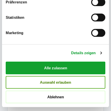
Präferenzen
Statistiken
Chronologischer Handelsregisterauszug
Marketing
Alle Eintragungen und Veränderungen in
chronologischer Reihenfolge.
Details zeigen
Alle zulassen
Historischer Handelsregisterauszug
Auswahl erlauben
Gelöschte Eintragungen und der vollständige
historische Verlauf der Firma.
Ablehnen