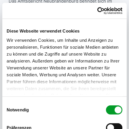
Das Amtsgericht Neubrandenburg befindet sich im
Zentrum in der unmittelbarer Nähe des Bahnhofs und
des Busbahnhofs. Das Handelsregister und die
aktuellen Registerauszüge können öffentlich
eingesehen werden. Direkt am Registergericht
Diese Webseite verwendet Cookies
Neubrandenburg befinden sich öffentliche Parplätze.
Wir verwenden Cookies, um Inhalte und Anzeigen zu
Sie brauchen schnell einen Handelsregisterauszug
personalisieren, Funktionen für soziale Medien anbieten
zu können und die Zugriffe auf unsere Website zu
oder andere Firmeninformationen aus
analysieren. Außerdem geben wir Informationen zu Ihrer
Neubrandenburg? Dann können Sie auch gleich hier
Verwendung unserer Website an unsere Partner für
bei uns bestellen.
bestellen
soziale Medien, Werbung und Analysen weiter. Unsere
Partner führen diese Informationen möglicherweise mit
Verfügbare Dokumente
weiteren Daten zusammen, die Sie ihnen bereitgestellt
haben oder die sie im Rahmen Ihrer Nutzung der Dienste
Aktueller Handelsregisterauszug
gesammelt haben.
Einwilligungsauswahl
Die aktuelle Fassung aller Eintragungen im
Notwendig
Handelsregister des Amtsgerichts Neubrandenburg.
Präferenzen