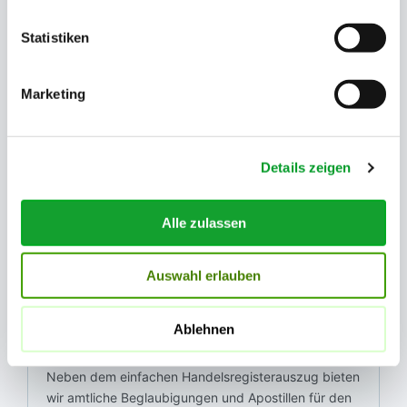
Statistiken
Marketing
Historischer Handelsregisterauszug
Gelöschte Eintragungen und der vollständige
historische Verlauf der Firma.
Details zeigen
Alle zulassen
Auswahl erlauben
Amtliche Beglaubigung & Apostille
Ablehnen
Neben dem einfachen Handelsregisterauszug bieten
wir amtliche Beglaubigungen und Apostillen für den