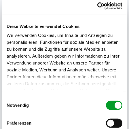
oder andere Firmeninformationen aus Hof? Dann
können Sie auch gleich hier bei uns bestellen.
bestellen
Diese Webseite verwendet Cookies
Wir verwenden Cookies, um Inhalte und Anzeigen zu
Verfügbare Dokumente
personalisieren, Funktionen für soziale Medien anbieten
zu können und die Zugriffe auf unsere Website zu
Aktueller Handelsregisterauszug
analysieren. Außerdem geben wir Informationen zu Ihrer
Die aktuelle Fassung aller Eintragungen im
Verwendung unserer Website an unsere Partner für
Handelsregister des Amtsgerichts Hof.
soziale Medien, Werbung und Analysen weiter. Unsere
Partner führen diese Informationen möglicherweise mit
weiteren Daten zusammen, die Sie ihnen bereitgestellt
haben oder die sie im Rahmen Ihrer Nutzung der Dienste
gesammelt haben.
Einwilligungsauswahl
Notwendig
Chronologischer Handelsregisterauszug
Alle Eintragungen und Veränderungen in
Präferenzen
chronologischer Reihenfolge.