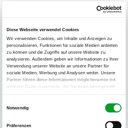
Sie brauchen schnell einen Handelsregisterauszug
oder andere Firmeninformationen aus Schweinfurt?
Dann können Sie auch gleich hier bei uns bestellen.
bestellen
Diese Webseite verwendet Cookies
Wir verwenden Cookies, um Inhalte und Anzeigen zu
Verfügbare Dokumente
personalisieren, Funktionen für soziale Medien anbieten
zu können und die Zugriffe auf unsere Website zu
analysieren. Außerdem geben wir Informationen zu Ihrer
Aktueller Handelsregisterauszug
Verwendung unserer Website an unsere Partner für
Die aktuelle Fassung aller Eintragungen im
soziale Medien, Werbung und Analysen weiter. Unsere
Handelsregister des Amtsgerichts Schweinfurt.
Partner führen diese Informationen möglicherweise mit
weiteren Daten zusammen, die Sie ihnen bereitgestellt
haben oder die sie im Rahmen Ihrer Nutzung der Dienste
gesammelt haben.
Einwilligungsauswahl
Notwendig
Chronologischer Handelsregisterauszug
Alle Eintragungen und Veränderungen in
Präferenzen